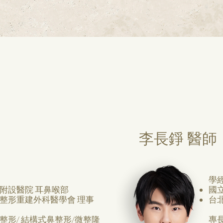
李長錚 醫師
學
附設醫院
耳鼻喉部
國
整形重建外科醫學會 理事
台
整形/ 結構式鼻整形/微整隆
專