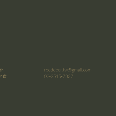
reeddeer.tw@gmail.com
th
wan台
02-2515-7337