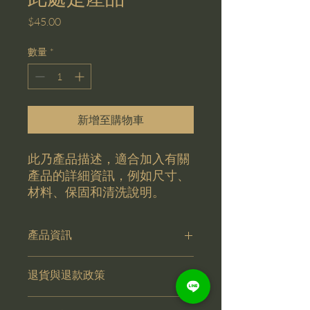
價
$45.00
格
數量
*
新增至購物車
此乃產品描述，適合加入有關
產品的詳細資訊，例如尺寸、
材料、保固和清洗說明。
產品資訊
這是產品詳情，適合加入有關產品的更
退貨與退款政策
多資訊，例如尺寸、材料、保固和清洗
說明。另外，您也可在此處形容產品的
這是退貨與退款政策，適合向客戶解釋
獨特之處，以及可給客戶帶來的好處。