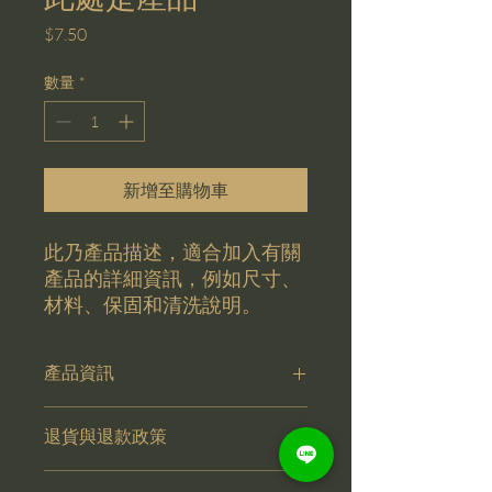
價
$7.50
格
數量
*
新增至購物車
此乃產品描述，適合加入有關
產品的詳細資訊，例如尺寸、
材料、保固和清洗說明。
產品資訊
這是產品詳情，適合加入有關產品的更
退貨與退款政策
多資訊，例如尺寸、材料、保固和清洗
說明。另外，您也可在此處形容產品的
這是退貨與退款政策，適合向客戶解釋
獨特之處，以及可給客戶帶來的好處。