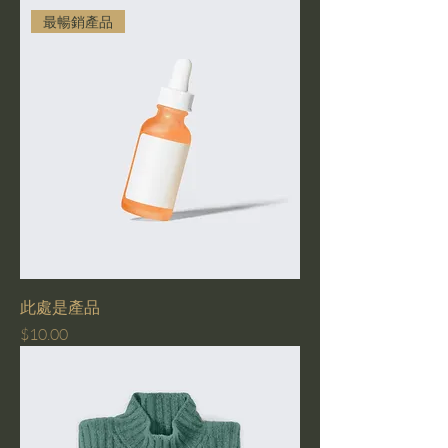
最暢銷產品
此處是產品
價格
$10.00