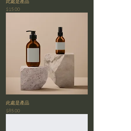
此處是產品
價格
$15.00
此處是產品
價格
$85.00